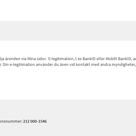
 följa ärenden via Mina sidor. E-legitimation, t ex BankID eller Mobilt Bank
 sidor. Din e-legitimation använder du även vid kontakt med andra myndighete
tionsnummer:
212 000-1546