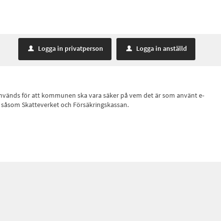
Logga in privatperson
Logga in anställd
u
u
ID, används för att kommunen ska vara säker på vem det är som använt e-
r, såsom Skatteverket och Försäkringskassan.