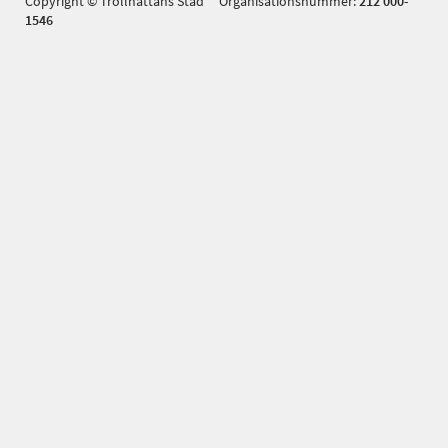
Copyright © Trollhättans Stad Organisationsnummer:
212 000-
1546