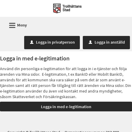
Välkommen
till
Mina
L
Meny
sidor
-
Logga in privatperson
Logga in anställd
u
u
Trollhättans
Stad
Logga in med e-legitimation
Använd din personliga e-legitimation för att logga in i e-tjänster och följa
ärenden via Mina sidor. E-legitimation, t ex BankID eller Mobilt BankID,
används för att kommunen ska vara säker på vem det är som använt e-
tjänsten samt att rätt person får tillgång till rätt ärenden via Mina sidor. Din
e-legitimation använder du även vid kontakt med andra myndigheter,
såsom Skatteverket och Försäkringskassan.