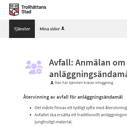
Välkommen
till
Mina
sidor
Tjänster
Mina sidor
-
Trollhättans
Stad
Avfall: Anmälan om 
anläggningsändam
Den här tjänsten kräver inloggning
Återvinning av avfall för anläggningsändamål
Det måste finnas ett tydligt syfte med återvinnin
Avfallet ska ersätta ett traditionellt anläggning
jungfruligt material.