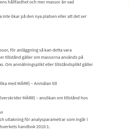
ens hållfasthet och mer massor än vad
a inte ökar på den nya platsen eller att det ser
sor, för anläggning så kan detta vara
ller tillstånd gäller om massorna används på
s. Om anmälningsplikt eller tillståndsplikt gäller
 lika med MÄRR) – Anmälan till
 överskrider MÄRR) – ansökan om tillstånd hos
an
ch utlakning för analysparametrar som ingår i
rdsverkets handbok 2010:1.