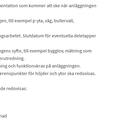
umentation som kommer att ske när anläggningen
 till exempel p-yta, väg, bullervall,
gsarbetet. Slutdatum för eventuella deletapper
gens syfte, till exempel bygglov, mätning som
lerutredning.
ing och funktionskrav på anläggningen.
ferenspunkter för höjder och ytor ska redovisas.
nde redovisas:
llnad