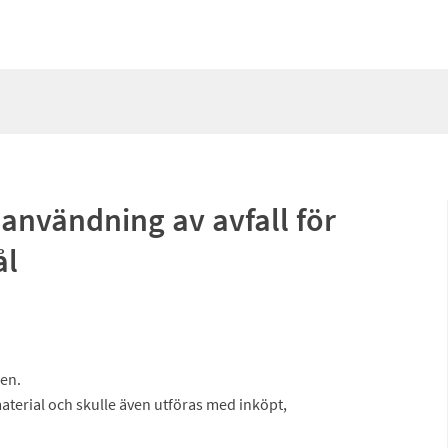
användning av avfall för
ål
gen.
smaterial och skulle även utföras med inköpt,