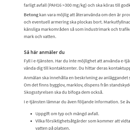
farligt avfall (PAH16 >300 mg/kg) och ska köras till go
Betong
kan vara möjlig att återanvända om den är provt
och eventuell armering ska plockas bort. Markutfyllna
känsliga markområden så som industrimark och trafiko
mark och vatten.
Så här anmäler du
Fyll i e-tjänsten. Har du inte möjlighet att använda e-tj
vända dig till kontaktcenter. Du hittar deras kontaktup
Anmälan ska innehålla en beskrivning av anläggandet 
Om det finns bygglov, marklov, dispens från standskyd
Skogsstyrelsen ska du bifoga dem också.
I e-tjänsten lämnar du även följande information. Se 
Uppgift om typ och mängd avfall.
Vilka försiktighetsåtgärder som kommer att vidtas
vatten på platsen.