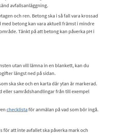
dkänd avfallsanläggning.
agen och ren. Betong ska i så fall vara krossad
d med betong kan vara aktuell främst i mindre
mråde. Tänkt på att betong kan påverka pH i
änsten utan vill lämna in en blankett, kan du
pgifter längst ned på sidan.
som ska ske och en karta där ytan är markerad.
d eller samrådshandlingar från till exempel
även
checklista
för anmälan på vad som bör ingå.
 för att inte avfallet ska påverka mark och