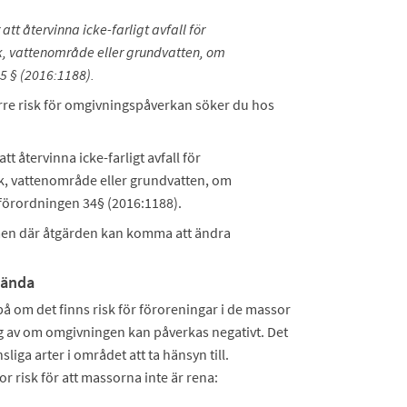
tt återvinna icke-farligt avfall för
, vattenområde eller grundvatten, om
5 § (2016:1188).
rre risk för omgivningspåverkan söker du hos
t återvinna icke-farligt avfall för
k, vattenområde eller grundvatten, om
sförordningen 34§ (2016:1188).
r men där åtgärden kan komma att ändra
vända
på om det finns risk för föroreningar i de massor
 av om omgivningen kan påverkas negativt. Det
iga arter i området att ta hänsyn till.
or risk för att massorna inte är rena: