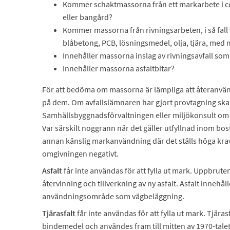
Kommer schaktmassorna från ett markarbete i ce
eller bangård?
Kommer massorna från rivningsarbeten, i så fall v
blåbetong, PCB, lösningsmedel, olja, tjära, med 
Innehåller massorna inslag av rivningsavfall som 
Innehåller massorna asfaltbitar?
För att bedöma om massorna är lämpliga att återanvän
på dem. Om avfallslämnaren har gjort provtagning ska d
Samhällsbyggnadsförvaltningen eller miljökonsult o
Var särskilt noggrann när det gäller utfyllnad inom b
annan känslig markanvändning där det ställs höga krav
omgivningen negativt.
Asfalt
får inte användas för att fylla ut mark. Uppbruten 
återvinning och tillverkning av ny asfalt. Asfalt innehå
användningsområde som vägbeläggning.
Tjärasfalt
får inte användas för att fylla ut mark. Tjära
bindemedel och användes fram till mitten av 1970-tale