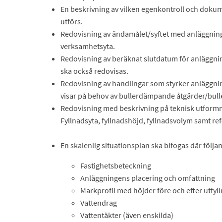
En beskrivning av vilken egenkontroll och dok
utförs.
Redovisning av ändamålet/syftet med anläggningen,
verksamhetsyta.
Redovisning av beräknat slutdatum för anläggnin
ska också redovisas.
Redovisning av handlingar som styrker anläggnin
visar på behov av bullerdämpande åtgärder/bul
Redovisning med beskrivning på teknisk utformn
Fyllnadsyta, fyllnadshöjd, fyllnadsvolym samt re
En skalenlig situationsplan ska bifogas där följa
Fastighetsbeteckning
Anläggningens placering och omfattning
Markprofil med höjder före och efter utfy
Vattendrag
Vattentäkter (även enskilda)