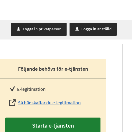
Logga in privatperson
Logga in anställd
u
u
Följande behövs för e-tjänsten
E-legitimation
Så här skaffar du e-legitimation
Starta e-tjänsten