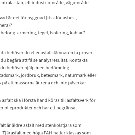
ntrala stan, ett industriområde, vägområde
ad är det för byggnad (risk för asbest,
mera)?
betong, armering, tegel, isolering, kablar?
da behöver du eller avfallslämnaren ta prover
u begära att få se analysresultat. Kontakta
m du behöver hjälp med bedömning.
ostadsmark, jordbruk, betesmark, naturmark eller
 på att massorna är rena och inte påverkar
asfalt ska i första hand köras till asfaltsverk för
ller oljeprodukter och har ett begränsat
sfalt är äldre asfalt med stenkolstjära som
t. Tjärasfalt med höga PAH-halter klassas som