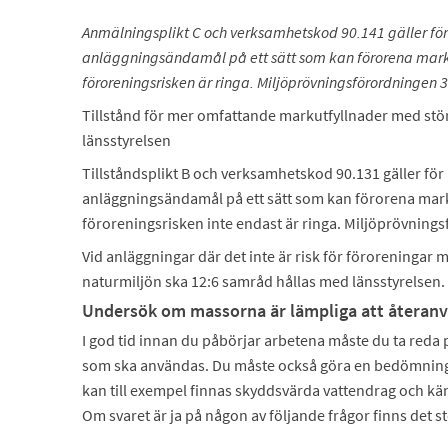
Anmälningsplikt C och verksamhetskod 90.141 gäller för a
anläggningsändamål på ett sätt som kan förorena mark
föroreningsrisken är ringa. Miljöprövningsförordningen 3
Tillstånd för mer omfattande markutfyllnader med stö
länsstyrelsen
Tillståndsplikt B och verksamhetskod 90.131 gäller för at
anläggningsändamål på ett sätt som kan förorena mar
föroreningsrisken inte endast är ringa. Miljöprövning
Vid anläggningar där det inte är risk för föroreninga
naturmiljön ska 12:6 samråd hållas med länsstyrelsen.
Undersök om massorna är lämpliga att återan
I god tid innan du påbörjar arbetena måste du ta reda 
som ska användas. Du måste också göra en bedömning
kan till exempel finnas skyddsvärda vattendrag och känsl
Om svaret är ja på någon av följande frågor finns det st