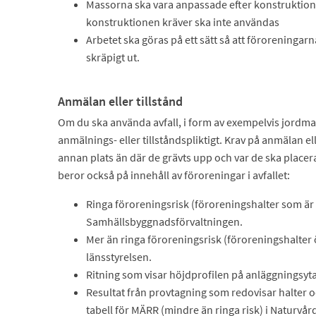
Massorna ska vara anpassade efter konstruktion
konstruktionen kräver ska inte användas
Arbetet ska göras på ett sätt så att föroreningarn
skräpigt ut.
Anmälan eller tillstånd
Om du ska använda avfall, i form av exempelvis jordmas
anmälnings- eller tillståndspliktigt. Krav på anmälan e
annan plats än där de grävts upp och var de ska placera
beror också på innehåll av föroreningar i avfallet:
Ringa föroreningsrisk (föroreningshalter som är
Samhällsbyggnadsförvaltningen.
Mer än ringa föroreningsrisk (föroreningshalter
länsstyrelsen.
Ritning som visar höjdprofilen på anläggningsyt
Resultat från provtagning som redovisar halter o
tabell för MÄRR (mindre än ringa risk) i Naturvå