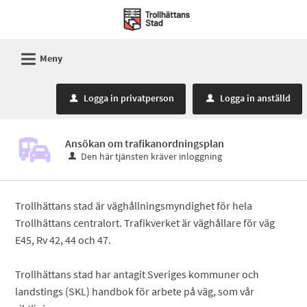
Välkommen
till
Mina
L
Meny
sidor
-
Logga in privatperson
Logga in anställd
u
u
Trollhättans
Stad
Ansökan om trafikanordningsplan
Den här tjänsten kräver inloggning
Trollhättans stad är väghållningsmyndighet för hela
Trollhättans centralort. Trafikverket är väghållare för väg
E45, Rv 42, 44 och 47.
Trollhättans stad har antagit Sveriges kommuner och
landstings (SKL) handbok för arbete på väg, som vår