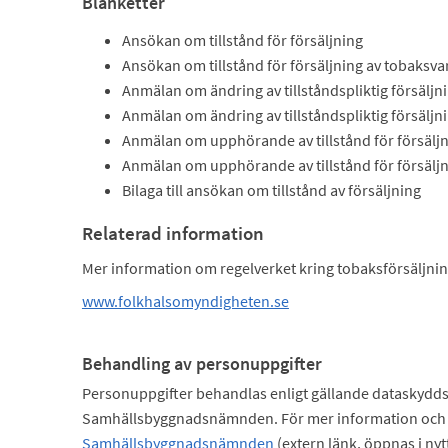
Blanketter
Ansökan om tillstånd för försäljning
Ansökan om tillstånd för försäljning av tobaksva
Anmälan om ändring av tillståndspliktig försäljn
Anmälan om ändring av tillståndspliktig försäljn
Anmälan om upphörande av tillstånd för försäljn
Anmälan om upphörande av tillstånd för försäljn
Bilaga till ansökan om tillstånd av försäljning
Relaterad information
Mer information om regelverket kring tobaksförsäljnin
www.folkhalsomyndigheten.se
Behandling av personuppgifter
Personuppgifter behandlas enligt gällande dataskydds
Samhällsbyggnadsnämnden. För mer information och 
Samhällsbyggnadsnämnden
(extern länk, öppnas i nyt