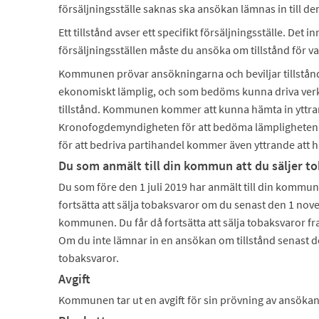
försäljningsställe saknas ska ansökan lämnas in till de
Ett tillstånd avser ett specifikt försäljningsställe. Det 
försäljningsställen måste du ansöka om tillstånd för var
Kommunen prövar ansökningarna och beviljar tillstå
ekonomiskt lämplig, och som bedöms kunna driva verks
tillstånd. Kommunen kommer att kunna hämta in yttran
Kronofogdemyndigheten för att bedöma lämpligheten h
för att bedriva partihandel kommer även yttrande att h
Du som anmält till din kommun att du säljer t
Du som före den 1 juli 2019 har anmält till din kommun 
fortsätta att sälja tobaksvaror om du senast den 1 nov
kommunen. Du får då fortsätta att sälja tobaksvaror fra
Om du inte lämnar in en ansökan om tillstånd senast de
tobaksvaror.
Avgift
Kommunen tar ut en avgift för sin prövning av ansökan