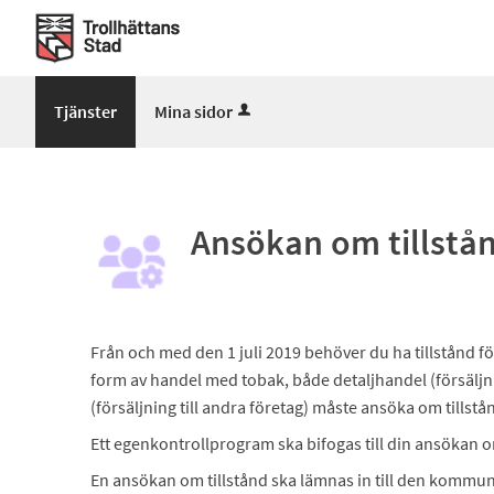
Välkommen
till
Mina
sidor
Tjänster
Mina sidor
-
Trollhättans
Stad
Ansökan om tillstån
Från och med den 1 juli 2019 behöver du ha tillstånd fö
form av handel med tobak, både detaljhandel (försäljn
(försäljning till andra företag) måste ansöka om tillstån
Ett egenkontrollprogram ska bifogas till din ansökan om
En ansökan om tillstånd ska lämnas in till den kommun 