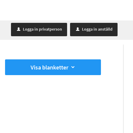
Logga in privatperson
Logga in anställd
u
u
Visa blanketter