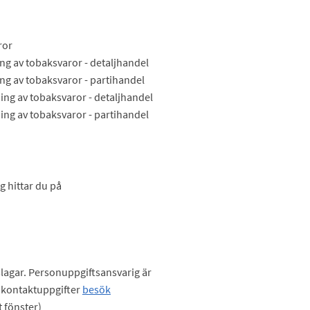
ror
ing av tobaksvaror - detaljhandel
ing av tobaksvaror - partihandel
ing av tobaksvaror - detaljhandel
ing av tobaksvaror - partihandel
g hittar du på
lagar. Personuppgiftsansvarig är
kontaktuppgifter
besök
t fönster)