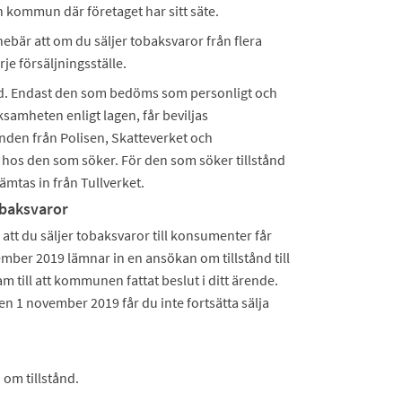
n kommun där företaget har sitt säte.
innebär att om du säljer tobaksvaror från flera
je försäljningsställe.
nd. Endast den som bedöms som personligt och
amheten enligt lagen, får beviljas
den från Polisen, Skatteverket och
os den som söker. För den som söker tillstånd
ämtas in från Tullverket.
obaksvaror
att du säljer tobaksvaror till konsumenter får
ember 2019 lämnar in en ansökan om tillstånd till
m till att kommunen fattat beslut i ditt ärende.
n 1 november 2019 får du inte fortsätta sälja
 om tillstånd.