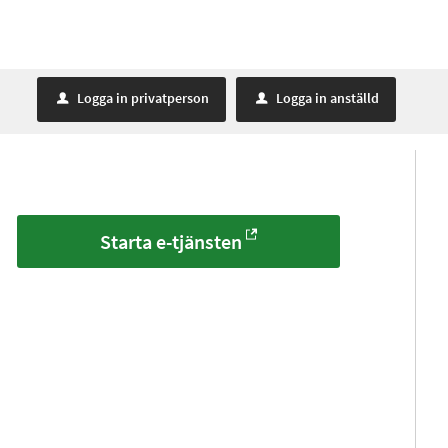
Logga in privatperson
Logga in anställd
u
u
Starta e-tjänsten