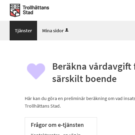
Välkommen
till
Mina
sidor
Tjänster
Mina sidor
-
Trollhättans
Stad
Beräkna vårdavgift 
särskilt boende
Här kan du göra en preliminär beräkning om vad insats
Trollhättans Stad.
Frågor om e-tjänsten