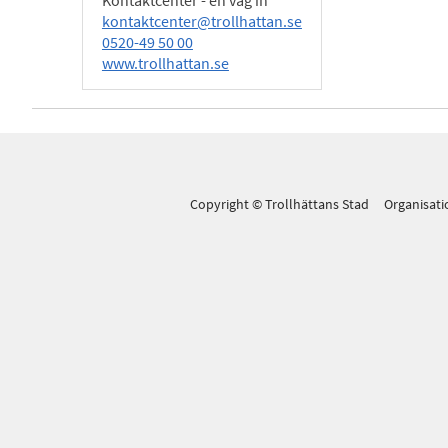
Kontaktcenter - en väg in
kontaktcenter@trollhattan.se
0520-49 50 00
www.trollhattan.se
Copyright © Trollhättans Stad Organisa