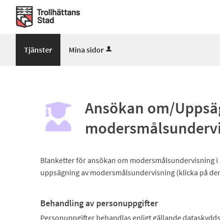
Välkommen
till
Mina
sidor
Tjänster
Mina sidor
-
Trollhättans
Stad
Ansökan om/Uppsä
modersmålsundervi
Blanketter för ansökan om modersmålsundervisning i 
uppsägning av modersmålsundervisning (klicka på den
Behandling av personuppgifter
Personuppgifter behandlas enligt gällande dataskydds