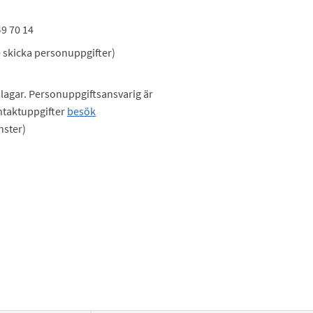
9 70 14
e skicka personuppgifter)
lagar. Personuppgiftsansvarig är
taktuppgifter
besök
nster)