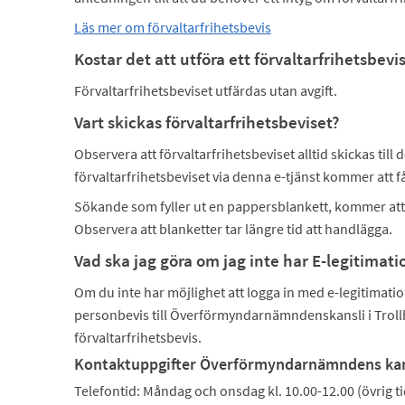
Läs mer om förvaltarfrihetsbevis
Kostar det att utföra ett förvaltarfrihetsbevi
Förvaltarfrihetsbeviset utfärdas utan avgift.
Vart skickas förvaltarfrihetsbeviset?
Observera att förvaltarfrihetsbeviset alltid skickas til
förvaltarfrihetsbeviset via denna e-tjänst kommer att få
Sökande som fyller ut en pappersblankett, kommer att f
Observera att blanketter tar längre tid att handlägga.
Vad ska jag göra om jag inte har E-legitimati
Om du inte har möjlighet att logga in med e-legitimation, 
personbevis till Överförmyndarnämndenskansli i Trollh
förvaltarfrihetsbevis.
Kontaktuppgifter Överförmyndarnämndens kan
Telefontid: Måndag och onsdag kl. 10.00-12.00 (övrig t