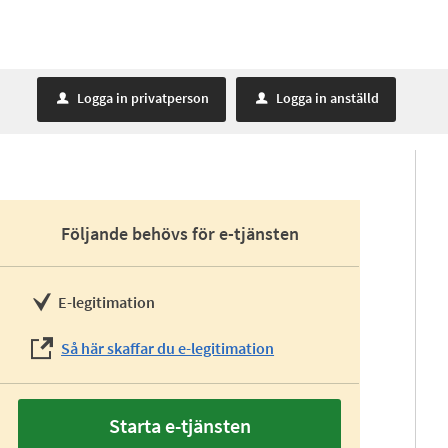
Logga in privatperson
Logga in anställd
u
u
Följande behövs för e-tjänsten
E-legitimation
Så här skaffar du e-legitimation
Starta e-tjänsten