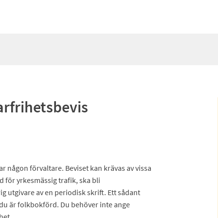
rfrihetsbevis
har någon förvaltare. Beviset kan krävas av vissa
d för yrkesmässig trafik, ska bli
g utgivare av en periodisk skrift. Ett sådant
u är folkbokförd. Du behöver inte ange
ihet.