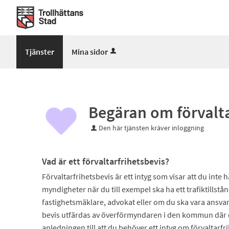
Välkommen
till
Mina
sidor
Tjänster
Mina sidor
-
Trollhättans
Stad
Begäran om förvalta
Den här tjänsten kräver inloggning
Vad är ett förvaltarfrihetsbevis?
Förvaltarfrihetsbevis är ett intyg som visar att du inte 
myndigheter när du till exempel ska ha ett trafiktillstån
fastighetsmäklare, advokat eller om du ska vara ansvari
bevis utfärdas av överförmyndaren i den kommun där d
anledningen till att du behöver ett intyg om förvaltarfr