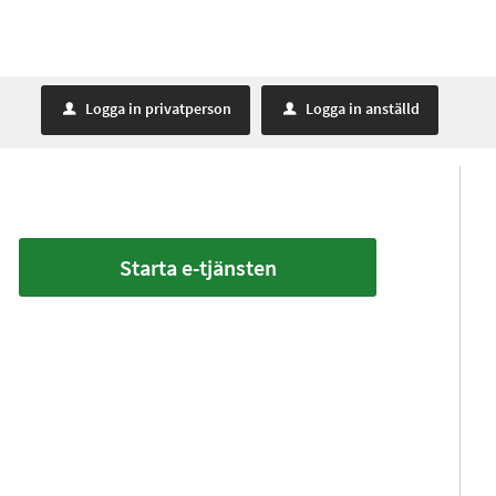
Logga in privatperson
Logga in anställd
u
u
Starta e-tjänsten