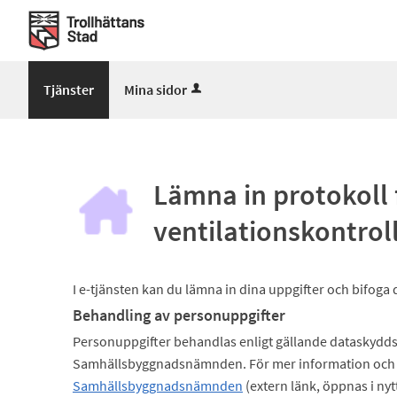
Välkommen
till
Mina
sidor
Tjänster
Mina sidor
-
Trollhättans
Stad
Lämna in protokoll 
ventilationskontrol
I e-tjänsten kan du lämna in dina uppgifter och bifoga 
Behandling av personuppgifter
Personuppgifter behandlas enligt gällande dataskydds
Samhällsbyggnadsnämnden. För mer information och 
Samhällsbyggnadsnämnden
(extern länk, öppnas i nyt