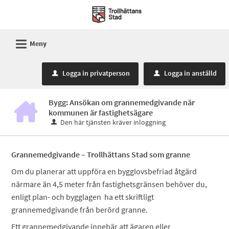
Välkommen
till
Mina
L
Meny
sidor
-
Logga in privatperson
Logga in anställd
u
u
Trollhättans
Stad
Bygg: Ansökan om grannemedgivande när
kommunen är fastighetsägare
Den här tjänsten kräver inloggning
Grannemedgivande – Trollhättans Stad som granne
Om du planerar att uppföra en bygglovsbefriad åtgärd
närmare än 4,5 meter från fastighetsgränsen behöver du,
enligt plan- och bygglagen ha ett skriftligt
grannemedgivande från berörd granne.
Ett grannemedgivande innebär att ägaren eller