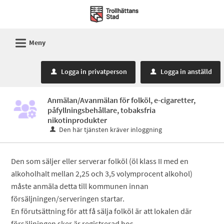
Välkommen
till
Mina
L
Meny
sidor
-
Logga in privatperson
Logga in anställd
u
u
Trollhättans
Stad
Anmälan/Avanmälan för folköl, e-cigaretter,
påfyllningsbehållare, tobaksfria
nikotinprodukter
Den här tjänsten kräver inloggning
Den som säljer eller serverar folköl (öl klass II med en
alkoholhalt mellan 2,25 och 3,5 volymprocent alkohol)
måste anmäla detta till kommunen innan
försäljningen/serveringen startar.
En förutsättning för att få sälja folköl är att lokalen där
försäljningen sker är registrerad hos