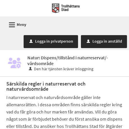
Välkommen
till
Mina
L
Meny
sidor
-
Logga in privatperson
Logga in anställd
u
u
Trollhättans
Stad
Natur: Dispens/tillstånd i naturreservat/-
vårdsområde
Den här tjänsten kräver inloggning
Särskilda regler i naturreservat och
naturvårdsområde
I naturreservat och naturvårdsområde gäller inte
allemansrätten. I dessa områden finns särskilda regler kring
vad du får göra och hur marken får användas. Vill du göra
något som är förbjudet behöver du först ansöka om dispens
eller tillstånd. Du ansöker hos Trollhättans Stad för åtgärder